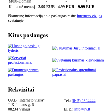
Multi-Domain
-
-
+
Kaina už mėnesį
2.99 EUR
4.99 EUR
9.99 EUR
Išsamesnę informaciją apie paslaugas rasite
Interneto vizijos
svetainėje.
Kitos paslaugos
Rekvizitai
UAB "Interneto vizija"
Tel.:
(8~5) 2324444
J. Kubiliaus g. 6
08234 Vilnius
El. p.:
info@iv.lt