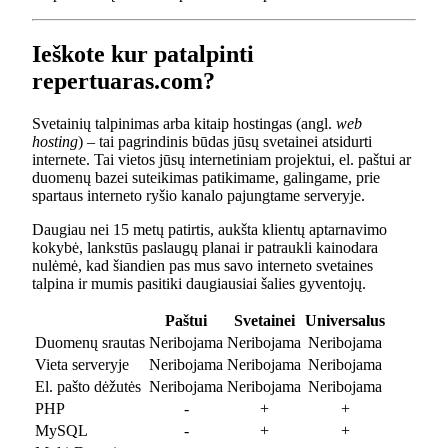
Ieškote kur patalpinti
repertuaras.com?
Svetainių talpinimas arba kitaip hostingas (angl.
web
hosting
) – tai pagrindinis būdas jūsų svetainei atsidurti
internete. Tai vietos jūsų internetiniam projektui, el. paštui ar
duomenų bazei suteikimas patikimame, galingame, prie
spartaus interneto ryšio kanalo pajungtame serveryje.
Daugiau nei 15 metų patirtis, aukšta klientų aptarnavimo
kokybė, lankstūs paslaugų planai ir patraukli kainodara
nulėmė, kad šiandien pas mus savo interneto svetaines
talpina ir mumis pasitiki daugiausiai šalies gyventojų.
Paštui
Svetainei
Universalus
Duomenų srautas
Neribojama
Neribojama
Neribojama
Vieta serveryje
Neribojama
Neribojama
Neribojama
El. pašto dėžutės
Neribojama
Neribojama
Neribojama
PHP
-
+
+
MySQL
-
+
+