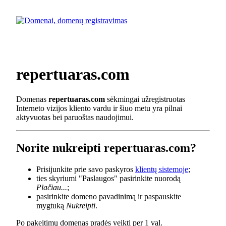
repertuaras.com
Domenas
repertuaras.com
sėkmingai užregistruotas
Interneto vizijos kliento vardu ir šiuo metu yra pilnai
aktyvuotas bei paruoštas naudojimui.
Norite nukreipti repertuaras.com?
Prisijunkite prie savo paskyros
klientų sistemoje
;
ties skyriumi "Paslaugos" pasirinkite nuorodą
Plačiau...
;
pasirinkite domeno pavadinimą ir paspauskite
mygtuką
Nukreipti
.
Po pakeitimų domenas pradės veikti per 1 val.